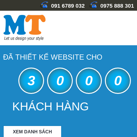
091 6789 032
0975 888 301
ĐÃ THIẾT KẾ WEBSITE CHO
3
0
0
0
KHÁCH HÀNG
XEM DANH SÁCH