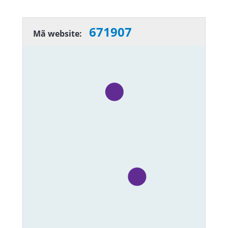
671907
Mã website: