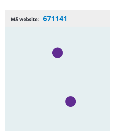
671141
Mã website: