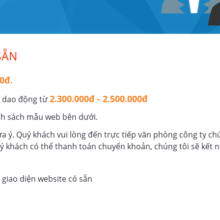
eb
Vàng, Bạc, Đá quý
Mẫu Web
Váy Cưới - Chụp 
SẴN
00đ
.
2.300.000đ - 2.500.000đ
ẽ dao động từ
nh sách mẫu web bên dưới.
 ý. Quý khách vui lòng đến trực tiếp văn phòng công ty chú
ý khách có thể thanh toán chuyển khoản, chúng tôi sẽ kết 
giao diện website có sẵn