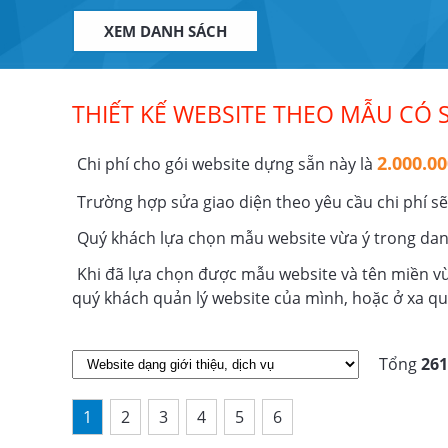
Mẫu Web
Thực phẩm
Mẫu W
XEM DANH SÁCH
THIẾT KẾ WEBSITE THEO MẪU CÓ 
2.000.0
Chi phí cho gói website dựng sẵn này là
Trường hợp sửa giao diện theo yêu cầu chi phí s
Quý khách lựa chọn mẫu website vừa ý trong da
Khi đã lựa chọn được mẫu website và tên miền vừa
quý khách quản lý website của mình, hoặc ở xa qu
Tổng
261
1
2
3
4
5
6