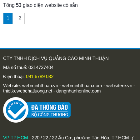
Tổng
53
giao diện website có sẵn
1
2
CTY TNHH DỊCH VỤ QUẢNG CÁO MINH THUẬN
Mã số thuế: 0314737404
Điện thoại:
091 6789 032
Website: webminhthuan.vn - webminhthuan.com - websitere.vn -
thietkewebchatluong.net - dangnhanhonline.com
VP TP.HCM :
220 / 22 / 22 Âu Cơ, phường Tân Hòa, TP.HCM
(