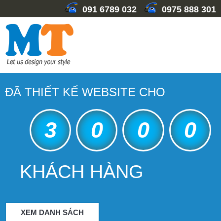
091 6789 032
0975 888 301
ĐÃ THIẾT KẾ WEBSITE CHO
3
0
0
0
KHÁCH HÀNG
XEM DANH SÁCH