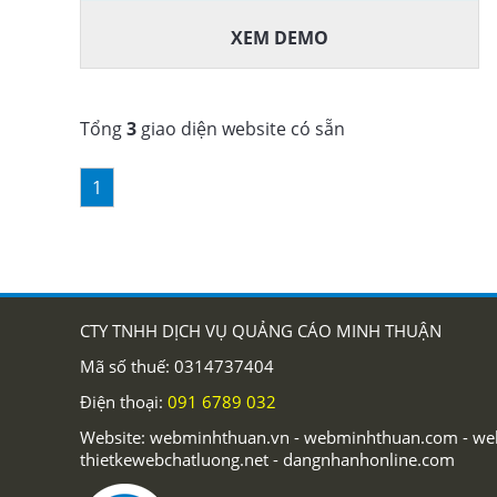
XEM DEMO
Tổng
3
giao diện website có sẵn
1
CTY TNHH DỊCH VỤ QUẢNG CÁO MINH THUẬN
Mã số thuế: 0314737404
Điện thoại:
091 6789 032
Website: webminhthuan.vn - webminhthuan.com - webs
thietkewebchatluong.net - dangnhanhonline.com