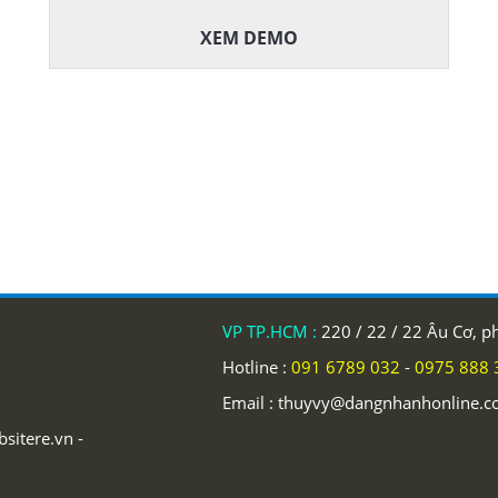
XEM DEMO
VP TP.HCM :
220 / 22 / 22 Âu Cơ, 
Hotline :
091 6789 032
-
0975 888 
Email :
thuyvy@dangnhanhonline.
itere.vn -