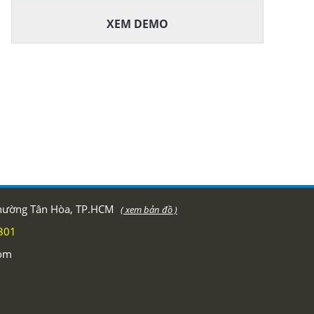
XEM DEMO
phường Tân Hòa, TP.HCM
( xem bản đồ )
301
com