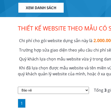
Mẫu Web
Thực phẩm
Mẫu W
XEM DANH SÁCH
THIẾT KẾ WEBSITE THEO MẪU CÓ 
2.000.0
Chi phí cho gói website dựng sẵn này là
Trường hợp sửa giao diện theo yêu cầu chi phí s
Quý khách lựa chọn mẫu website vừa ý trong da
Khi đã lựa chọn được mẫu website và tên miền vừa
quý khách quản lý website của mình, hoặc ở xa qu
Tổng
3
gi
1