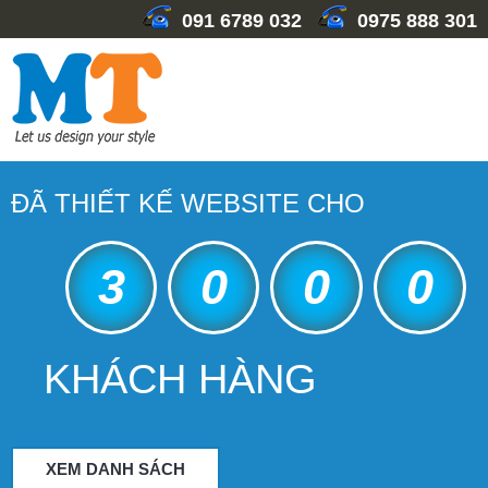
091 6789 032
0975 888 301
ĐÃ THIẾT KẾ WEBSITE CHO
3
0
0
0
KHÁCH HÀNG
XEM DANH SÁCH