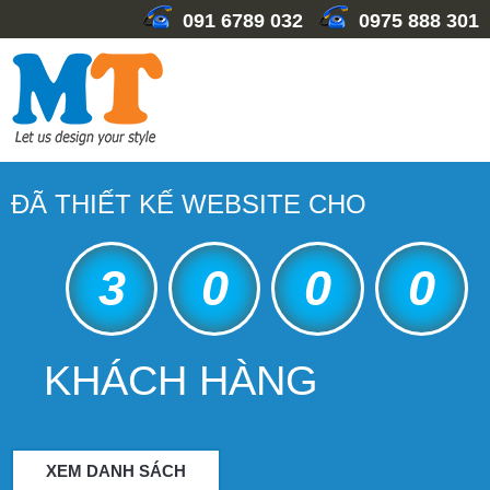
091 6789 032
0975 888 301
ĐÃ THIẾT KẾ WEBSITE CHO
3
0
0
0
KHÁCH HÀNG
XEM DANH SÁCH