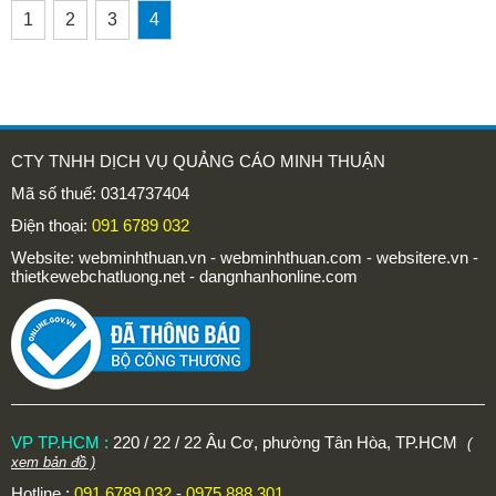
1
2
3
4
CTY TNHH DỊCH VỤ QUẢNG CÁO MINH THUẬN
Mã số thuế: 0314737404
Điện thoại:
091 6789 032
Website: webminhthuan.vn - webminhthuan.com - websitere.vn -
thietkewebchatluong.net - dangnhanhonline.com
VP TP.HCM :
220 / 22 / 22 Âu Cơ, phường Tân Hòa, TP.HCM
(
xem bản đồ )
Hotline :
091 6789 032
-
0975 888 301