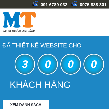
091 6789 032
0975 888 301
ĐÃ THIẾT KẾ WEBSITE CHO
3
0
0
0
KHÁCH HÀNG
XEM DANH SÁCH