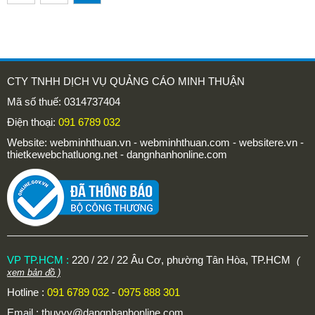
CTY TNHH DỊCH VỤ QUẢNG CÁO MINH THUẬN
Mã số thuế: 0314737404
Điện thoại:
091 6789 032
Website: webminhthuan.vn - webminhthuan.com - websitere.vn -
thietkewebchatluong.net - dangnhanhonline.com
VP TP.HCM :
220 / 22 / 22 Âu Cơ, phường Tân Hòa, TP.HCM
(
xem bản đồ )
Hotline :
091 6789 032
-
0975 888 301
Email :
thuyvy@dangnhanhonline.com