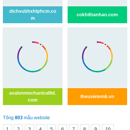
dichvubhxhtphcm.co
cokhithanhan.com
m
avalonmechanicalltd.
theuvietemb.vn
com
Tổng
803
mẫu website
1
2
3
4
5
6
7
8
9
10