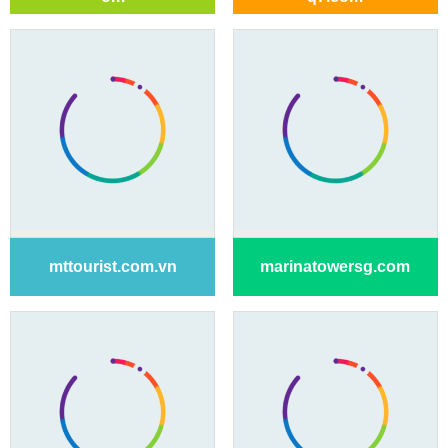
mttourist.com.vn
marinatowersg.com