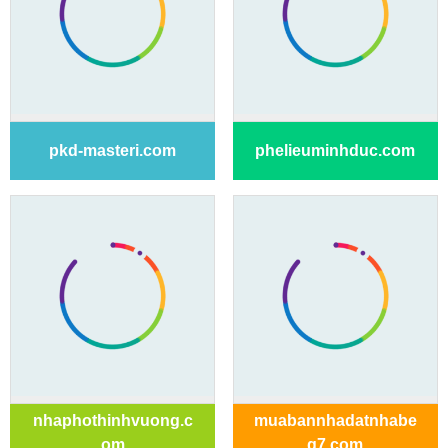
pkd-masteri.com
phelieuminhduc.com
nhaphothinhvuong.c
muabannhadatnhabe
om
q7.com