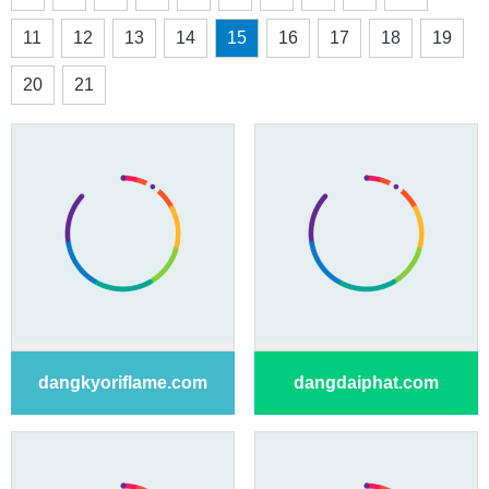
11
12
13
14
15
16
17
18
19
20
21
dangkyoriflame.com
dangdaiphat.com