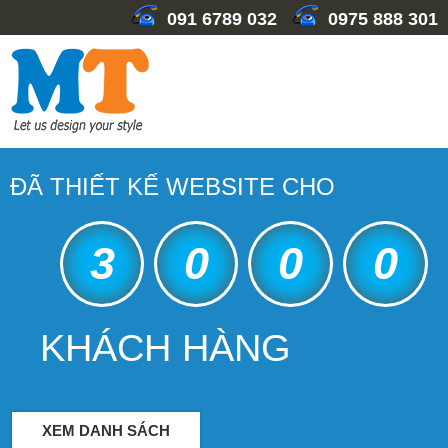
091 6789 032
0975 888 301
ĐÃ THIẾT KẾ WEBSITE CHO
3
0
0
0
KHÁCH HÀNG
XEM DANH SÁCH