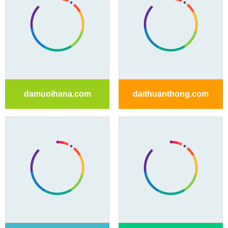
damuoihana.com
daithuanthong.com