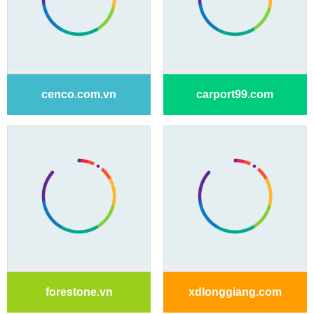
cenco.com.vn
carport99.com
forestone.vn
xdlonggiang.com