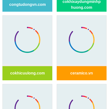
cokhixaydungminhp
congtudongvn.com
huong.com
cokhicuulong.com
ceramico.vn