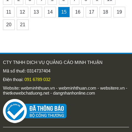
11
12
13
14
15
16
17
18
19
20
21
CTY TNHH DỊCH VỤ QUẢNG CÁO MINH THUẬN
Mã số thuế: 0314737404
Điện thoại:
091 6789 032
Website: webminhthuan.vn - webminhthuan.com - websitere.vn -
thietkewebchatluong.net - dangnhanhonline.com