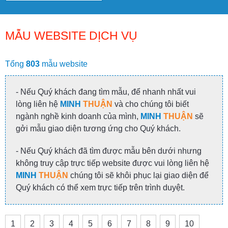
MẪU WEBSITE DỊCH VỤ
Tổng
803
mẫu website
- Nếu Quý khách đang tìm mẫu, để nhanh nhất vui
lòng liên hệ
MINH
THUẬN
và cho chúng tôi biết
ngành nghề kinh doanh của mình,
MINH
THUẬN
sẽ
gởi mẫu giao diện tương ứng cho Quý khách.
- Nếu Quý khách đã tìm được mẫu bên dưới nhưng
không truy cập trực tiếp website được vui lòng liên hệ
MINH
THUẬN
chúng tôi sẽ khôi phục lại giao diện để
Quý khách có thể xem trực tiếp trên trình duyệt.
1
2
3
4
5
6
7
8
9
10