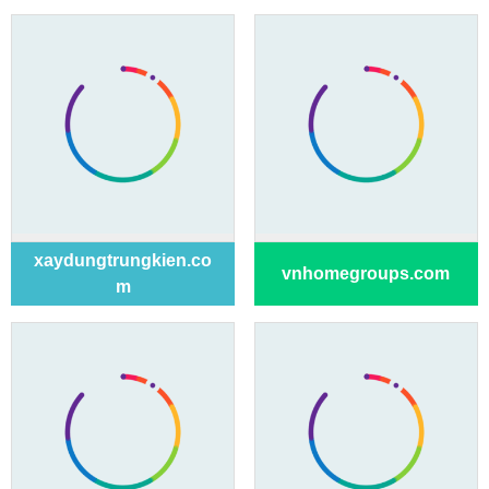
xaydungtrungkien.co
vnhomegroups.com
m