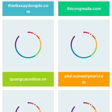
thietkexaydungdo.co
thicongmaila.com
m
pkd-sunwahpearl.co
quangcaoxebus.vn
m