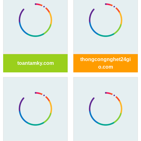
thongcongnghet24gi
toantamky.com
o.com