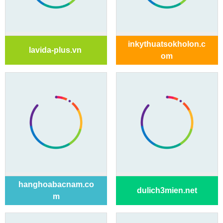
inkythuatsokholon.c
lavida-plus.vn
om
hanghoabacnam.co
dulich3mien.net
m