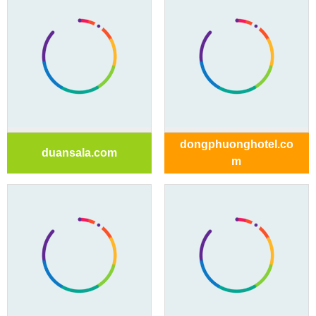
dongphuonghotel.co
duansala.com
m