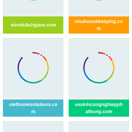
vinahousekeeping.co
vivudulichgiare.com
m
viethomesolutions.co
vesinhcongnghiepph
m
athung.com