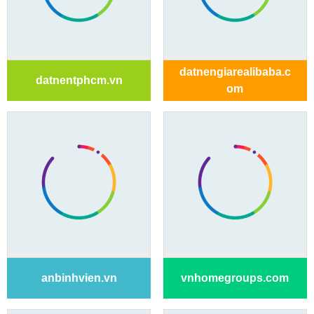
datnengiarealibaba.c
datnentphcm.vn
om
anbinhvien.vn
vnhomegroups.com