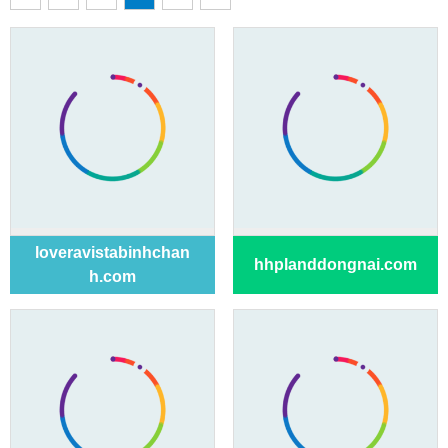
loveravistabinhchan
hhplanddongnai.com
h.com