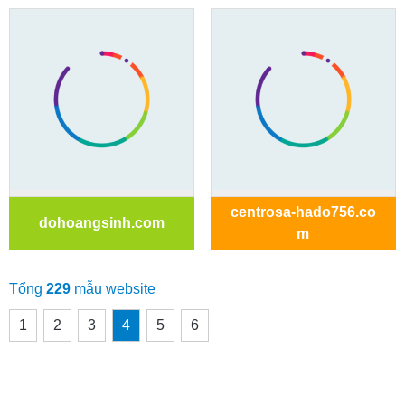
centrosa-hado756.co
dohoangsinh.com
m
Tổng
229
mẫu website
1
2
3
4
5
6