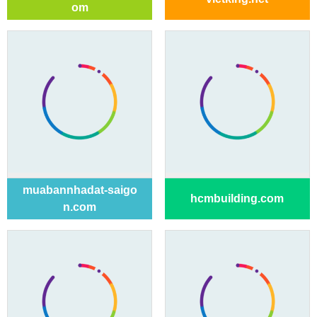
om
muabannhadat-saigo
hcmbuilding.com
n.com