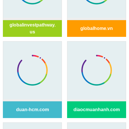
globalinvestpathway.
globalhome.vn
us
duan-hcm.com
diaocmuanhanh.com