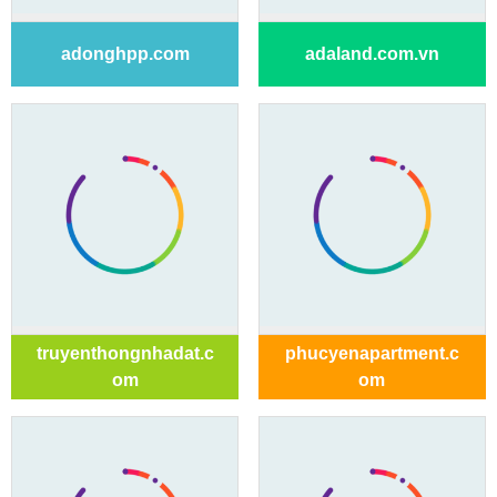
adonghpp.com
adaland.com.vn
truyenthongnhadat.c
phucyenapartment.c
om
om