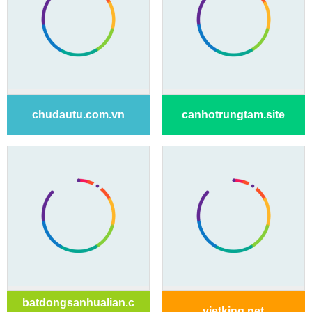
chudautu.com.vn
canhotrungtam.site
batdongsanhualian.c
vietking.net