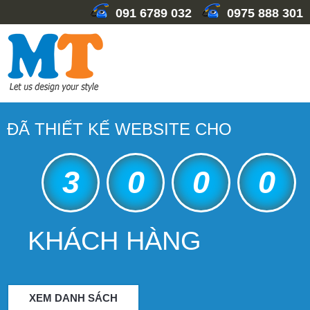
091 6789 032
0975 888 301
ĐÃ THIẾT KẾ WEBSITE CHO
3
0
0
0
KHÁCH HÀNG
XEM DANH SÁCH