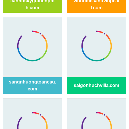
canhoskygradenpm
vinhomesandvinpear
h.com
l.com
sangnhuongtoancau.
saigonhuchvilla.com
com