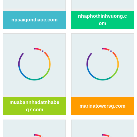
nhaphothinhvuong.c
npsaigondiaoc.com
om
muabannhadatnhabe
marinatowersg.com
q7.com