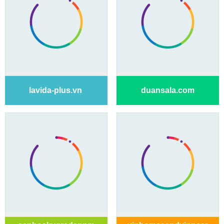
lavida-plus.vn
duansala.com