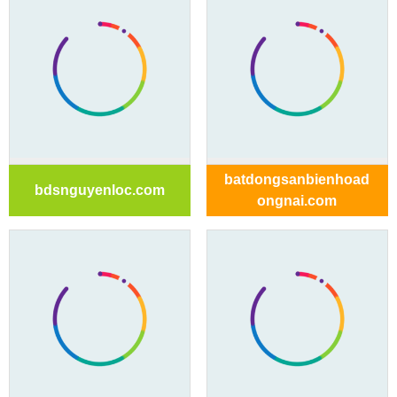
batdongsanbienhoad
bdsnguyenloc.com
ongnai.com