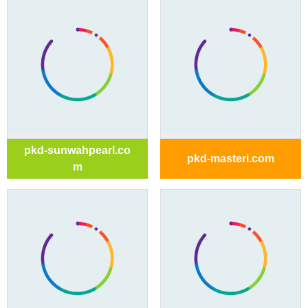
pkd-sunwahpearl.co
pkd-masteri.com
m