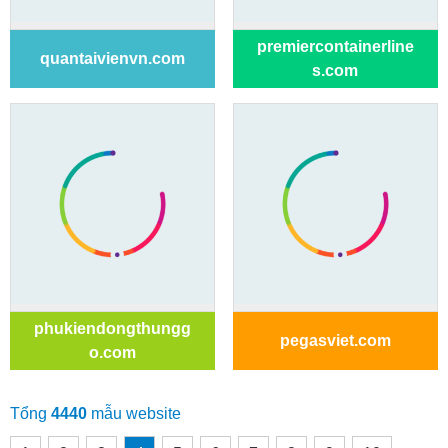
premiercontainerline
quantaivienvn.com
s.com
phukiendongthungg
pegasviet.com
o.com
Tổng
4440
mẫu website