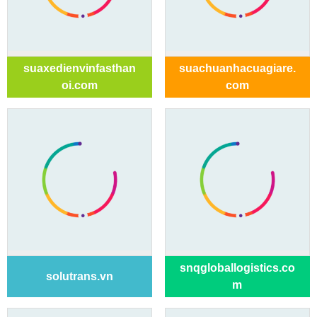
suaxedienvinfasthan
suachuanhacuagiare.
oi.com
com
snqgloballogistics.co
solutrans.vn
m