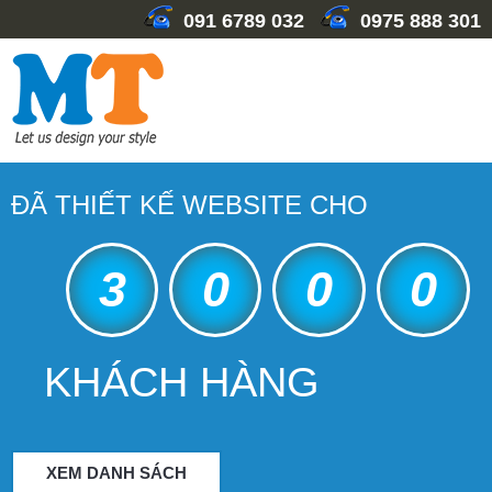
091 6789 032
0975 888 301
ĐÃ THIẾT KẾ WEBSITE CHO
3
0
0
0
KHÁCH HÀNG
XEM DANH SÁCH