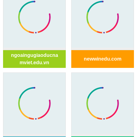
ngoaingugiaoducna
newwinedu.com
mviet.edu.vn