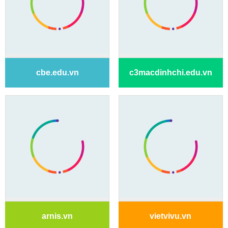
cbe.edu.vn
c3macdinhchi.edu.vn
arnis.vn
vietvivu.vn