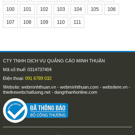
100
101
102
103
104
105
106
107
108
109
110
111
CTY TNHH DỊCH VỤ QUẢNG CÁO MINH THUẬN
Mã số thuế: 0314737404
Điện thoại:
091 6789 032
Website: webminhthuan.vn - webminhthuan.com - websitere.vn -
thietkewebchatluong.net - dangnhanhonline.com