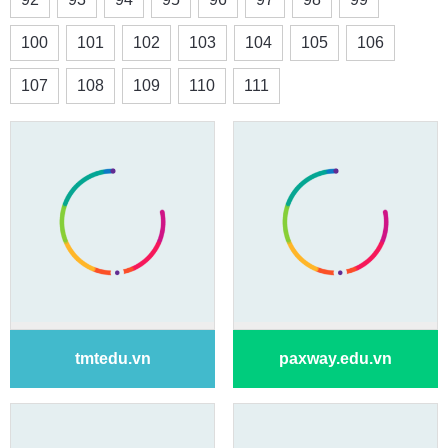
100
101
102
103
104
105
106
107
108
109
110
111
tmtedu.vn
paxway.edu.vn