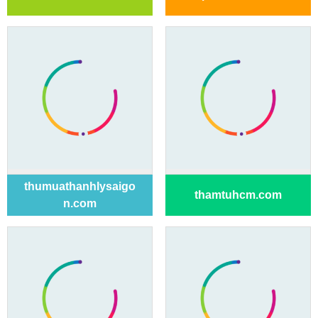
thumuathanhlysaigo
thamtuhcm.com
n.com