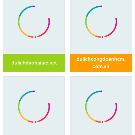
dulichcongdoanhcm.
dulichdaohaitac.net
com.vn