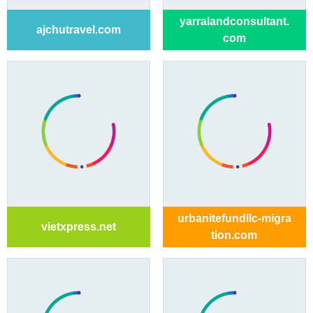
yarralandconsultant.
ajchutravel.com
com
urbanitefundllc-migra
vietxpress.net
tion.com