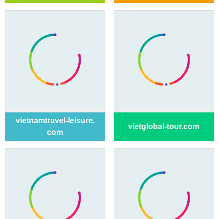
vietnamtravel-leisure.
vietglobal-tour.com
com