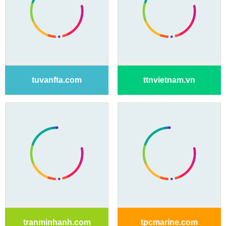
tuvanfta.com
ttnvietnam.vn
tranminhanh.com
tpcmarine.com