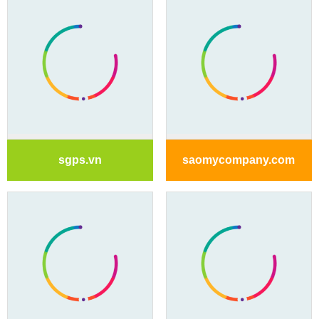
sgps.vn
saomycompany.com