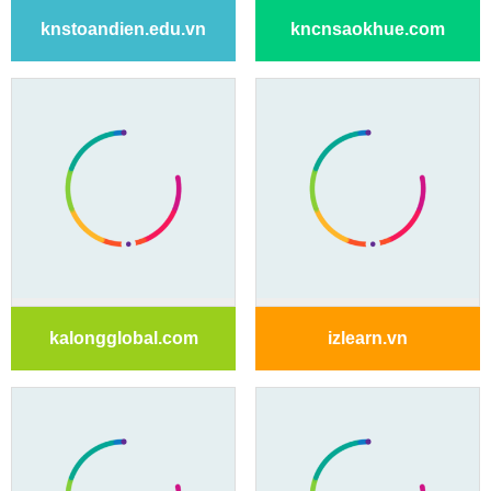
knstoandien.edu.vn
kncnsaokhue.com
kalongglobal.com
izlearn.vn