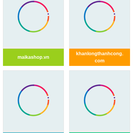
khanlongthanhcong.
maikashop.vn
com