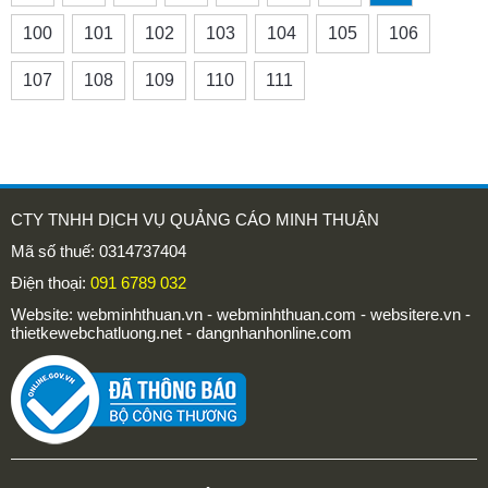
100
101
102
103
104
105
106
107
108
109
110
111
CTY TNHH DỊCH VỤ QUẢNG CÁO MINH THUẬN
Mã số thuế: 0314737404
Điện thoại:
091 6789 032
Website: webminhthuan.vn - webminhthuan.com - websitere.vn -
thietkewebchatluong.net - dangnhanhonline.com