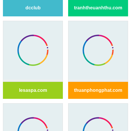
dcclub
tranhtheuanhthu.com
lesaspa.com
thuanphongphat.com