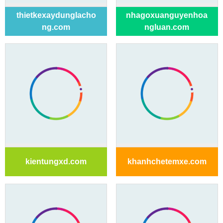
thietkexaydunglacho
nhagoxuanguyenhoa
ng.com
ngluan.com
kientungxd.com
khanhchetemxe.com