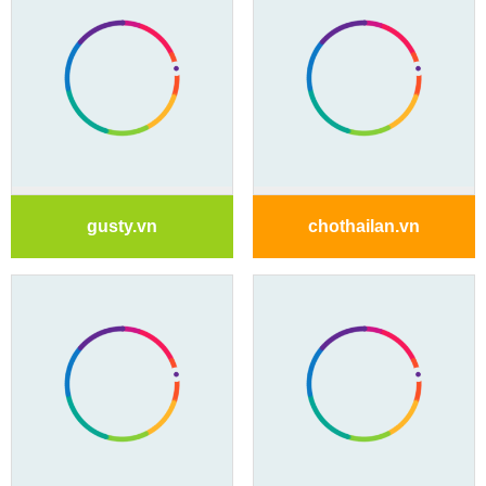
gusty.vn
chothailan.vn