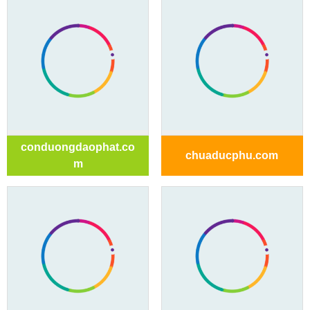
conduongdaophat.co
chuaducphu.com
m