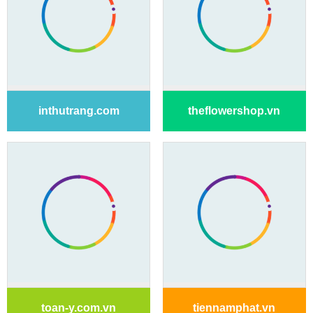
inthutrang.com
theflowershop.vn
toan-y.com.vn
tiennamphat.vn