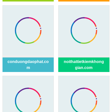
conduongdaophat.co
noithattietkiemkhong
m
gian.com