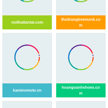
thoitrangtreemxnk.co
noithattantai.com
m
hoangoanhshoes.co
kaminomoto.vn
m