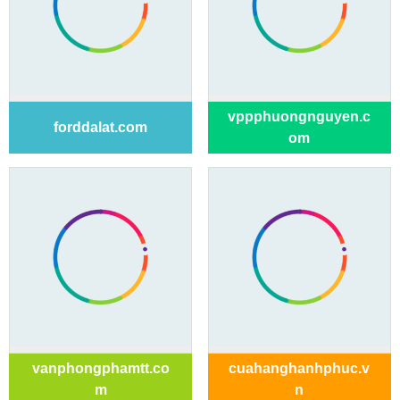
vppphuongnguyen.c
forddalat.com
om
vanphongphamtt.co
cuahanghanhphuc.v
m
n