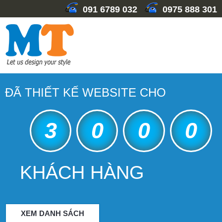
091 6789 032
0975 888 301
ĐÃ THIẾT KẾ WEBSITE CHO
3
0
0
0
KHÁCH HÀNG
XEM DANH SÁCH