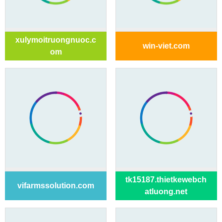
xulymoitruongnuoc.c
win-viet.com
om
tk15187.thietkewebch
vifarmssolution.com
atluong.net