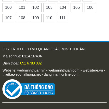
100
101
102
103
104
105
106
107
108
109
110
111
CTY TNHH DỊCH VỤ QUẢNG CÁO MINH THUẬN
Mã số thuế: 0314737404
Điện thoại:
091 6789 032
Website: webminhthuan.vn - webminhthuan.com - websitere.vn -
thietkewebchatluong.net - dangnhanhonline.com