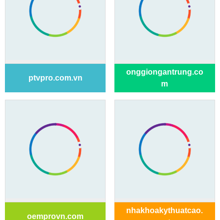
onggiongantrung.co
ptvpro.com.vn
m
nhakhoakythuatcao.
oemprovn.com