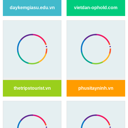
daykemgiasu.edu.vn
vietdan-ophold.com
thetripstourist.vn
phusitayninh.vn