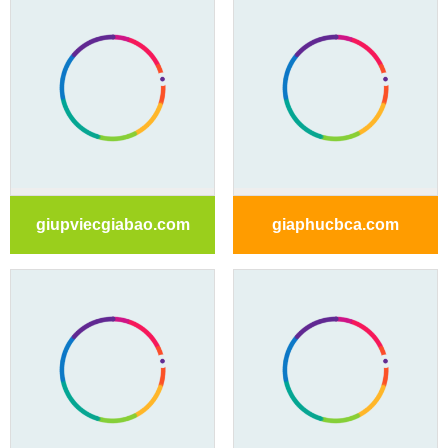
giupviecgiabao.com
giaphucbca.com