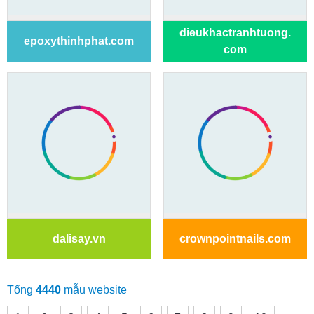
dieukhactranhtuong.
epoxythinhphat.com
com
dalisay.vn
crownpointnails.com
Tổng
4440
mẫu website