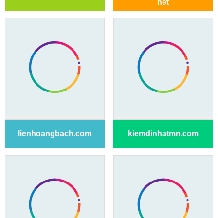
net
lienhoangbach.com
kiemdinhatmn.com