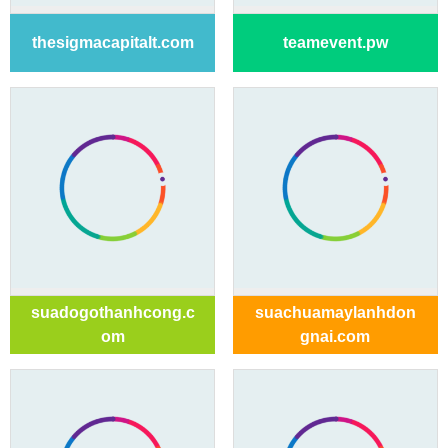
thesigmacapitalt.com
teamevent.pw
suadogothanhcong.c
suachuamaylanhdon
om
gnai.com