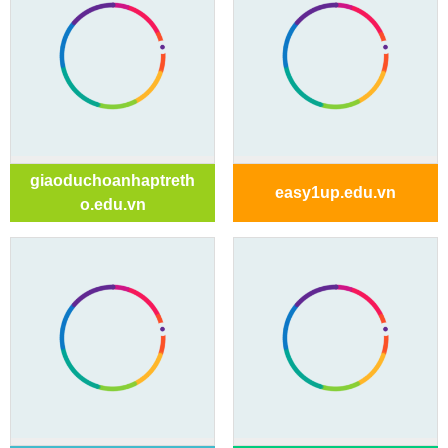
giaoduchoanhaptreth
easy1up.edu.vn
o.edu.vn