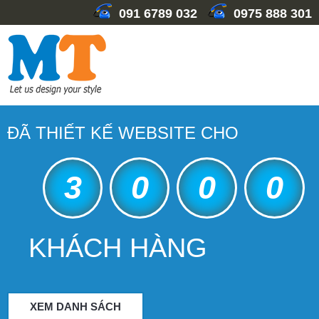
091 6789 032
0975 888 301
ĐÃ THIẾT KẾ WEBSITE CHO
3
0
0
0
KHÁCH HÀNG
XEM DANH SÁCH