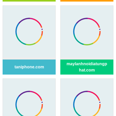
maylanhnoidiatungp
taniphone.com
hat.com