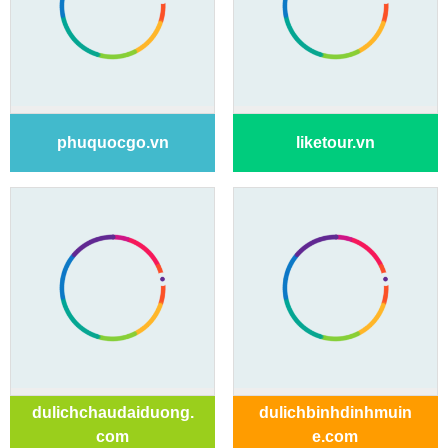
phuquocgo.vn
liketour.vn
dulichchaudaiduong.
dulichbinhdinhmuin
com
e.com