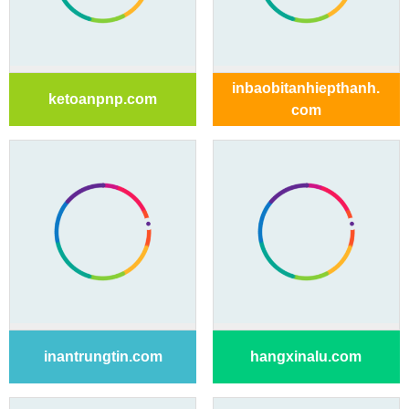
inbaobitanhiepthanh.
ketoanpnp.com
com
inantrungtin.com
hangxinalu.com